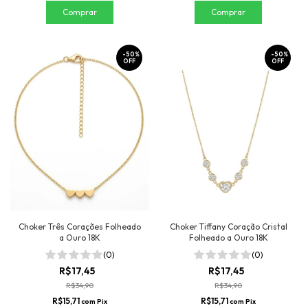
-
50
%
-
50
%
OFF
OFF
Choker Três Corações Folheado
Choker Tiffany Coração Cristal
a Ouro 18K
Folheado a Ouro 18K
(0)
(0)
R$17,45
R$17,45
R$34,90
R$34,90
R$15,71
R$15,71
com
Pix
com
Pix