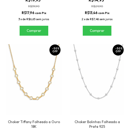
R$19,95
R$14,95
R$39,90
R$29,90
R$17,96
R$13,46
com
Pix
com
Pix
3
x
de
R$6,65
sem juros
2
x
de
R$7,48
sem juros
-
50
%
-
50
%
OFF
OFF
Choker Tiffany Folheado a Ouro
Choker Bolinhas Folheado a
18K
Prata 925