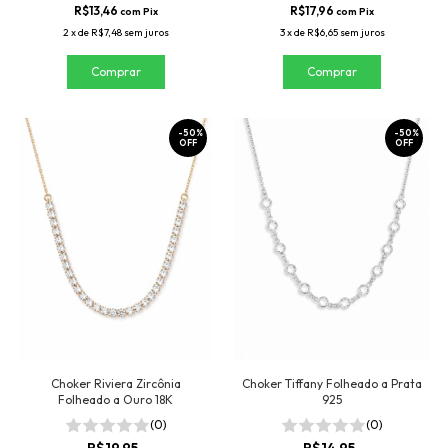
R$13,46
R$17,96
com
Pix
com
Pix
2
x
de
R$7,48
sem juros
3
x
de
R$6,65
sem juros
-
50
%
-
50
%
OFF
OFF
Choker Riviera Zircônia
Choker Tiffany Folheado a Prata
Folheado a Ouro 18K
925
(0)
(0)