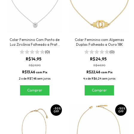
Colar Feminino Com Ponto de
Colar Feminino com Algemas
Luz Zircônia Folheado a Prata
Duplas Folheado a Ouro 18K
925
(0)
(0)
R$14,95
R$24,95
R$29,90
R$49,90
R$13,46
R$22,46
com
Pix
com
Pix
2
x
de
R$7,48
sem juros
4
x
de
R$6,24
sem juros
-
50
%
-
50
%
OFF
OFF