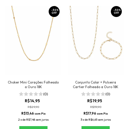
-
50
%
-
50
%
OFF
OFF
Choker Mini Corações Folheado
Conjunto Colar + Pulseira
a Ouro 18K
Cartier Folheado a Ouro 18K
(0)
(0)
R$14,95
R$19,95
R$29,90
R$39,90
R$13,46
R$17,96
com
Pix
com
Pix
2
x
de
R$7,48
sem juros
3
x
de
R$6,65
sem juros