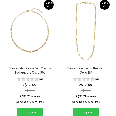
-
50
%
-
50
%
OFF
OFF
Choker Mini Corações Cristais
Choker Grumet Folheado a
Folheado a Ouro 18K
Ouro 18K
(0)
(0)
R$17,45
R$17,45
R$34,90
R$34,90
R$15,71
R$15,71
com
Pix
com
Pix
3
x
de
R$5,82
sem juros
3
x
de
R$5,82
sem juros