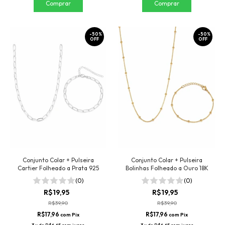
-
50
%
-
50
%
OFF
OFF
Conjunto Colar + Pulseira
Conjunto Colar + Pulseira
Cartier Folheado a Prata 925
Bolinhas Folheado a Ouro 18K
(0)
(0)
R$19,95
R$19,95
R$39,90
R$39,90
R$17,96
R$17,96
com
Pix
com
Pix