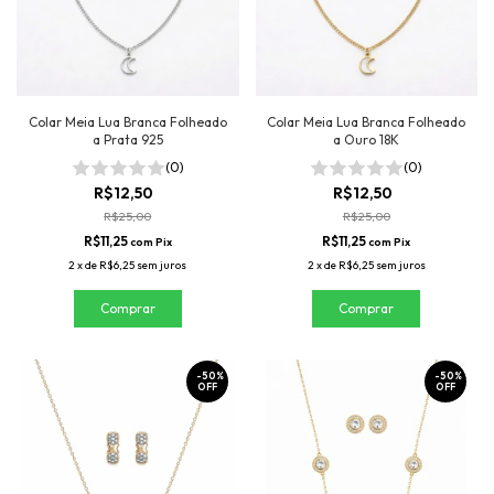
Colar Meia Lua Branca Folheado
Colar Meia Lua Branca Folheado
a Prata 925
a Ouro 18K
(0)
(0)
R$12,50
R$12,50
R$25,00
R$25,00
R$11,25
R$11,25
com
Pix
com
Pix
2
x
de
R$6,25
sem juros
2
x
de
R$6,25
sem juros
-
50
%
-
50
%
OFF
OFF