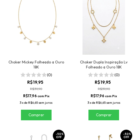
Choker Mickey Folheado a Ouro
Choker Dupla Inspiração Lv
18K
Folheado a Ouro 18K
(0)
(0)
R$19,95
R$19,95
R$39,90
R$39,90
R$17,96
R$17,96
com
Pix
com
Pix
3
x
de
R$6,65
sem juros
3
x
de
R$6,65
sem juros
-
50
%
-
50
%
OFF
OFF