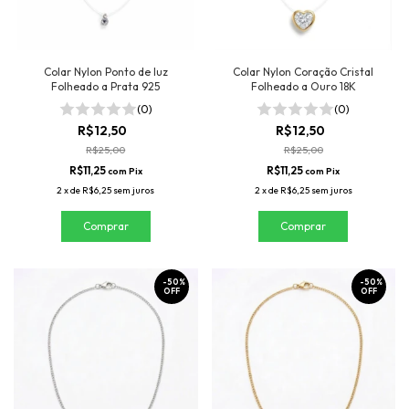
Colar Nylon Ponto de luz
Colar Nylon Coração Cristal
Folheado a Prata 925
Folheado a Ouro 18K
(0)
(0)
R$12,50
R$12,50
R$25,00
R$25,00
R$11,25
R$11,25
com
Pix
com
Pix
2
x
de
R$6,25
sem juros
2
x
de
R$6,25
sem juros
-
50
%
-
50
%
OFF
OFF