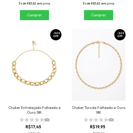
3
x
de
R$5,82
sem juros
3
x
de
R$5,82
sem juros
-
50
%
-
50
%
OFF
OFF
Choker Entrelaçado Folheado a
Choker Torcida Folheado a Ouro
Ouro 18K
18K
(0)
(0)
R$17,45
R$19,95
R$34,90
R$39,90