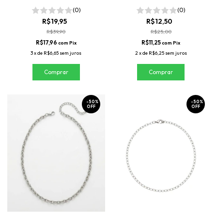
(0)
(0)
R$19,95
R$12,50
R$39,90
R$25,00
R$17,96
R$11,25
com
Pix
com
Pix
3
x
de
R$6,65
sem juros
2
x
de
R$6,25
sem juros
-
50
%
-
50
%
OFF
OFF