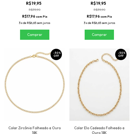
R$19,95
R$19,95
R$39,90
R$39,90
R$17,96
R$17,96
com
Pix
com
Pix
3
x
de
R$6,65
sem juros
3
x
de
R$6,65
sem juros
-
50
%
-
50
%
OFF
OFF
Colar Zircônia Folheado a Ouro
Colar Elo Cadeado Folheado a
18K
Ouro 18K