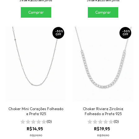
3
x
de
R$6,65
sem juros
3
x
de
R$6,65
sem juros
-
50
%
-
50
%
OFF
OFF
Choker Mini Corações Folheado
Choker Riviera Zircônia
a Prata 925
Folheado a Prata 925
(0)
(0)
R$14,95
R$19,95
R$29,90
R$39,90