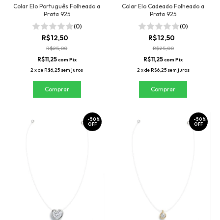
Colar Elo Português Folheado a
Colar Elo Cadeado Folheado a
Prata 925
Prata 925
(0)
(0)
R$12,50
R$12,50
R$25,00
R$25,00
R$11,25
R$11,25
com
Pix
com
Pix
2
x
de
R$6,25
sem juros
2
x
de
R$6,25
sem juros
-
50
%
-
50
%
OFF
OFF