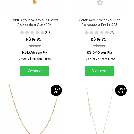
Colar Aço Inoxidavel 3 Flores
Colar Aço Inoxidavel Flor
Folheado a Ouro 18K
Folheado a Prata 925
(0)
(0)
R$14,95
R$14,95
R$29,90
R$29,90
R$13,46
R$13,46
com
Pix
com
Pix
2
x
de
R$7,48
sem juros
2
x
de
R$7,48
sem juros
-
50
%
-
50
%
OFF
OFF