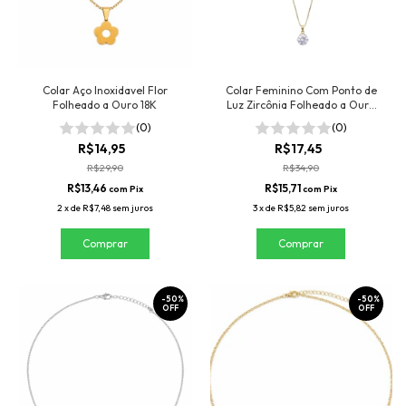
Colar Aço Inoxidavel Flor
Colar Feminino Com Ponto de
Folheado a Ouro 18K
Luz Zircônia Folheado a Ouro
18K
(0)
(0)
R$14,95
R$17,45
R$29,90
R$34,90
R$13,46
R$15,71
com
Pix
com
Pix
2
x
de
R$7,48
sem juros
3
x
de
R$5,82
sem juros
-
50
%
-
50
%
OFF
OFF