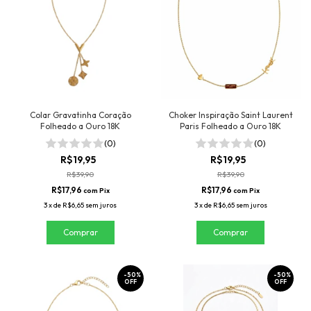
Colar Gravatinha Coração
Choker Inspiração Saint Laurent
Folheado a Ouro 18K
Paris Folheado a Ouro 18K
(0)
(0)
R$19,95
R$19,95
R$39,90
R$39,90
R$17,96
R$17,96
com
Pix
com
Pix
3
x
de
R$6,65
sem juros
3
x
de
R$6,65
sem juros
-
50
%
-
50
%
OFF
OFF