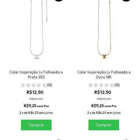
Colar Inspiração Lv Folheado a
Colar Inspiração Lv Folheado a
Prata 925
Ouro 18K
(0)
(0)
R$12,50
R$12,50
R$25,00
R$25,00
R$11,25
R$11,25
com
Pix
com
Pix
2
x
de
R$6,25
sem juros
2
x
de
R$6,25
sem juros