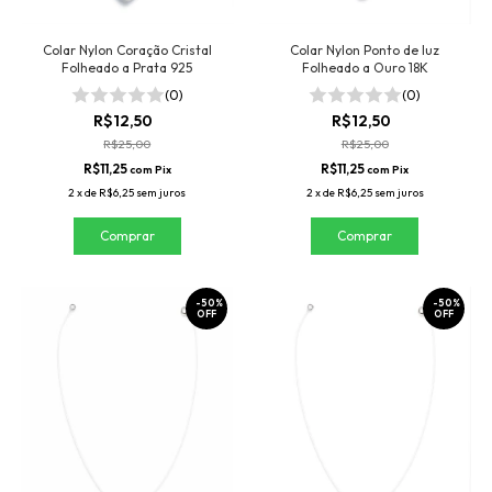
Colar Nylon Coração Cristal
Colar Nylon Ponto de luz
Folheado a Prata 925
Folheado a Ouro 18K
(0)
(0)
R$12,50
R$12,50
R$25,00
R$25,00
R$11,25
R$11,25
com
Pix
com
Pix
2
x
de
R$6,25
sem juros
2
x
de
R$6,25
sem juros
-
50
%
-
50
%
OFF
OFF