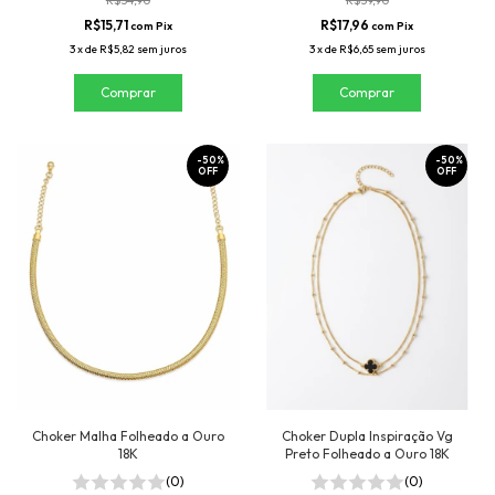
R$15,71
R$17,96
com
Pix
com
Pix
3
x
de
R$5,82
sem juros
3
x
de
R$6,65
sem juros
-
50
%
-
50
%
OFF
OFF
Choker Malha Folheado a Ouro
Choker Dupla Inspiração Vg
18K
Preto Folheado a Ouro 18K
(0)
(0)