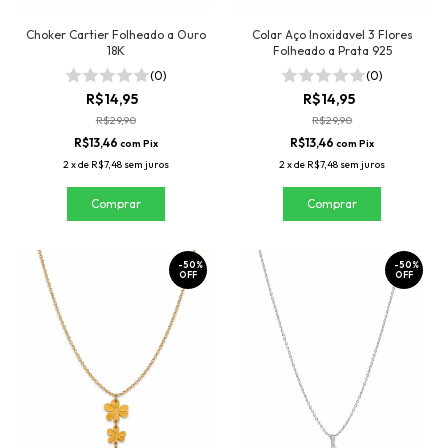
Choker Cartier Folheado a Ouro
Colar Aço Inoxidavel 3 Flores
18K
Folheado a Prata 925
(0)
(0)
R$14,95
R$14,95
R$29,90
R$29,90
R$13,46
R$13,46
com
Pix
com
Pix
2
x
de
R$7,48
sem juros
2
x
de
R$7,48
sem juros
-
50
%
-
50
%
OFF
OFF