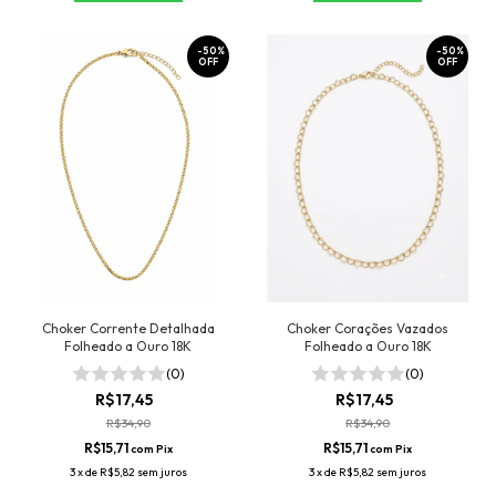
-
50
%
-
50
%
OFF
OFF
Choker Corrente Detalhada
Choker Corações Vazados
Folheado a Ouro 18K
Folheado a Ouro 18K
(0)
(0)
R$17,45
R$17,45
R$34,90
R$34,90
R$15,71
R$15,71
com
Pix
com
Pix
3
x
de
R$5,82
sem juros
3
x
de
R$5,82
sem juros