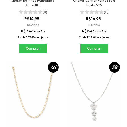
Choker Bolinhas Folheado a
Choker Cartier Folheado a
Ouro 18K
Prata 925
(0)
(0)
R$14,95
R$14,95
R$29,90
R$29,90
R$13,46
R$13,46
com
Pix
com
Pix
2
x
de
R$7,48
sem juros
2
x
de
R$7,48
sem juros
-
50
%
-
50
%
OFF
OFF