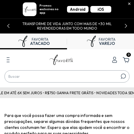
×
Promos
Android
iOS
exclusivas no
app
E
TRANSFORME DE VIDA JUNTO COM MAIS DE +30 MIL
REVENDEDORAS EM TODO MUNDO
FAVORITA
FAVORITA
ATACADO
VAREJO
0
 EM ATÉ 6X SEM JUROS • R$750 GANHA FRETE GRÁTIS • NOVIDADES TODA SEMA
Para que você possa fazer uma compra informada e sem
preocupações, separei algumas dúvidas frequentes que nossos
clientes costumam ter. Espero que elas ajudem você a encontrar o
produto perfeito para as suas necessidades.