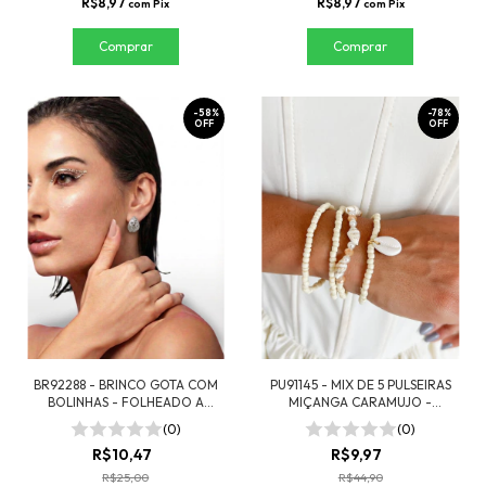
R$8,97
R$8,97
com
Pix
com
Pix
-
58
%
-
78
%
OFF
OFF
BR92288 - BRINCO GOTA COM
PU91145 - MIX DE 5 PULSEIRAS
BOLINHAS - FOLHEADO A
MIÇANGA CARAMUJO -
PRATA 925
FOLHEADO A OURO
(0)
(0)
R$10,47
R$9,97
R$25,00
R$44,90