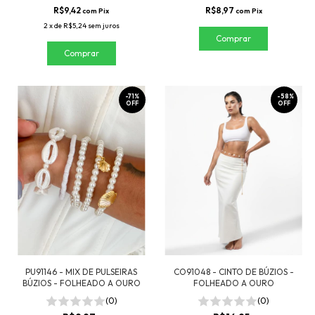
R$9,42
R$8,97
com
Pix
com
Pix
2
x
de
R$5,24
sem juros
-
71
%
-
58
%
OFF
OFF
PU91146 - MIX DE PULSEIRAS
CO91048 - CINTO DE BÚZIOS -
BÚZIOS - FOLHEADO A OURO
FOLHEADO A OURO
(0)
(0)