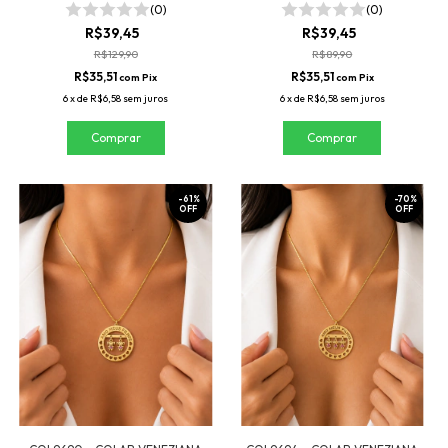
- FOLHEADO A OURO
FOLHEADO A OURO
(0)
(0)
R$39,45
R$39,45
R$129,90
R$89,90
R$35,51
R$35,51
com
Pix
com
Pix
6
x
de
R$6,58
sem juros
6
x
de
R$6,58
sem juros
-
61
%
-
70
%
OFF
OFF