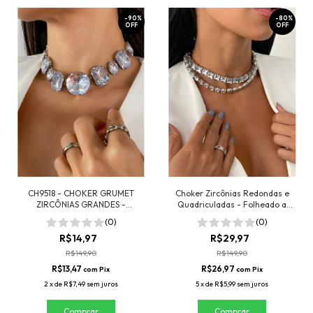
-
90
%
-
80
%
OFF
OFF
CH9518 - CHOKER GRUMET
Choker Zircônias Redondas e
ZIRCÔNIAS GRANDES -
Quadriculadas - Folheado a
FOLHEADO A PRATA 925
Prata 925
(0)
(0)
R$14,97
R$29,97
R$149,90
R$149,90
R$13,47
R$26,97
com
Pix
com
Pix
2
x
de
R$7,49
sem juros
5
x
de
R$5,99
sem juros