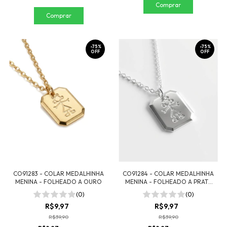
-
75
%
-
75
%
OFF
OFF
CO91283 - COLAR MEDALHINHA
CO91284 - COLAR MEDALHINHA
MENINA - FOLHEADO A OURO
MENINA - FOLHEADO A PRATA
925
(0)
(0)
R$9,97
R$9,97
R$39,90
R$39,90