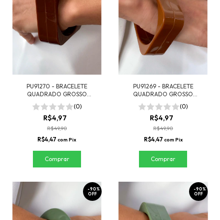
PU91270 - BRACELETE
PU91269 - BRACELETE
QUADRADO GROSSO
QUADRADO GROSSO
RESINADO - MARROM
RESINADO - MARROM CLARO
(0)
(0)
R$4,97
R$4,97
R$49,90
R$49,90
R$4,47
R$4,47
com
Pix
com
Pix
-
90
%
-
90
%
OFF
OFF