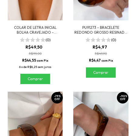
COLAR DE LETRA INICIAL
PU91273 - BRACELETE
BOLHA CRAVEJADO -
REDONDO GROSSO RESINADO
FOLHEADO A OURO
- MARROM MARMORIZADO
(0)
(0)
R$49,50
R$4,97
R$99,00
R$49,90
R$44,55
R$4,47
com
Pix
com
Pix
6
x
de
R$8,25
sem juros
Comprar
-
79
%
-
90
%
OFF
OFF