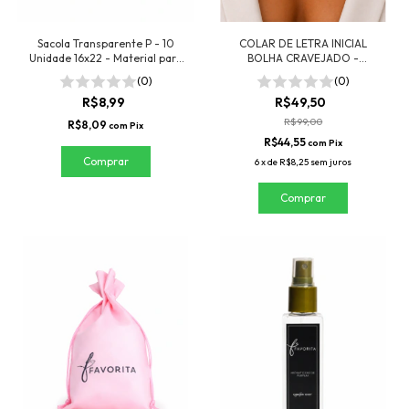
Sacola Transparente P - 10
COLAR DE LETRA INICIAL
Unidade 16x22 - Material para
BOLHA CRAVEJADO -
revenda
FOLHEADO A PRATA 925
(0)
(0)
R$8,99
R$49,50
R$99,00
R$8,09
com
Pix
R$44,55
com
Pix
6
x
de
R$8,25
sem juros
Comprar