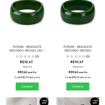
PU91282 - BRACELETE
PU91283 - BRACELETE
REDONDO GROSSO LISO -
REDONDO GROSSO
VERDE
ONDULADO - VERDE
(0)
(0)
R$10,47
R$10,47
R$24,95
R$129,90
R$9,42
R$9,42
com
Pix
com
Pix
2
x
de
R$5,24
sem juros
2
x
de
R$5,24
sem juros
-
90
%
-
90
%
OFF
OFF