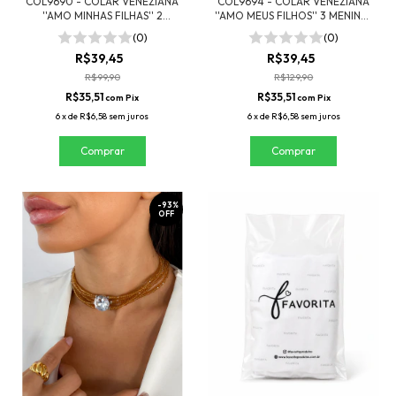
COL9690 - COLAR VENEZIANA
COL9694 - COLAR VENEZIANA
''AMO MINHAS FILHAS'' 2
''AMO MEUS FILHOS'' 3 MENINAS
MENINAS - FOLHEADO A OURO
- FOLHEADO A OURO
(0)
(0)
R$39,45
R$39,45
R$99,90
R$129,90
R$35,51
R$35,51
com
Pix
com
Pix
6
x
de
R$6,58
sem juros
6
x
de
R$6,58
sem juros
-
93
%
OFF