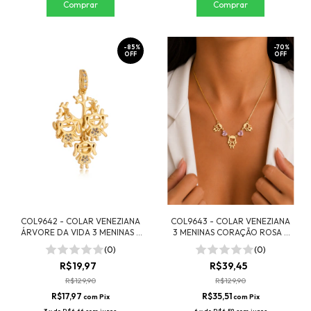
-
85
%
-
70
%
OFF
OFF
COL9642 - COLAR VENEZIANA
COL9643 - COLAR VENEZIANA
ÁRVORE DA VIDA 3 MENINAS -
3 MENINAS CORAÇÃO ROSA -
FOLHEADO A OURO
FOLHEADO A OURO
(0)
(0)
R$19,97
R$39,45
R$129,90
R$129,90
R$17,97
R$35,51
com
Pix
com
Pix