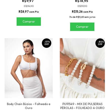
R$9,97
R$16,95
R$34,90
R$39,90
R$8,97
R$15,26
com
Pix
com
Pix
3
x
de
R$5,65
sem juros
-
57
%
-
80
%
OFF
OFF
Body Chain Búzios - Folheado a
PU91549 - MIX DE PULSEIRAS
Ouro
PÉROLAS - FOLHEADO A OURO