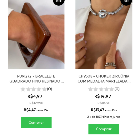
OFF
OFF
PU91272 - BRACELETE
CH9508 - CHOKER ZIRCÔNIA
QUADRADO FINO RESINADO -
COM MEDALHA MARTELADA -
MARROM
FOLHEADO A PRATA 925
(0)
(0)
R$4,97
R$14,97
R$129,90
R$84,90
R$4,47
R$13,47
com
Pix
com
Pix
2
x
de
R$7,49
sem juros