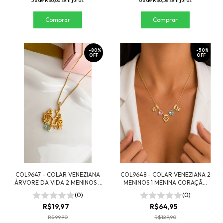
3
x
de
R$6,66
sem juros
6
x
de
R$6,58
sem juros
-
80
%
-
50
%
OFF
OFF
COL9647 - COLAR VENEZIANA
COL9648 - COLAR VENEZIANA 2
ÁRVORE DA VIDA 2 MENINOS -
MENINOS 1 MENINA CORAÇÃO
FOLHEADO A OURO
ROSA E AZUL - FOLHEADO A
(0)
(0)
OURO
R$19,97
R$64,95
R$99,90
R$129,90