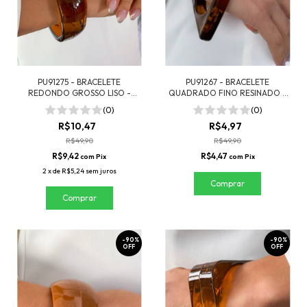
PU91275 - BRACELETE
PU91267 - BRACELETE
REDONDO GROSSO LISO -
QUADRADO FINO RESINADO -
MARROM MARMORIZADO
MARMORIZADO
(0)
(0)
R$10,47
R$4,97
R$49,90
R$49,90
R$9,42
R$4,47
com
Pix
com
Pix
2
x
de
R$5,24
sem juros
-
90
%
-
90
%
OFF
OFF