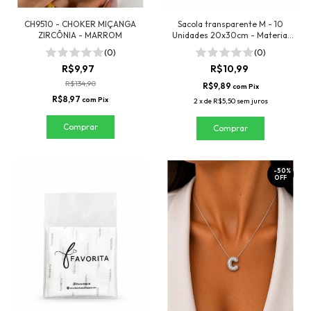
CH9510 - CHOKER MIÇANGA
Sacola transparente M - 10
ZIRCÔNIA - MARROM
Unidades 20x30cm - Material
para revenda
(0)
(0)
R$9,97
R$10,99
R$134,90
R$9,89
com
Pix
R$8,97
com
Pix
2
x
de
R$5,50
sem juros
-
50
%
OFF