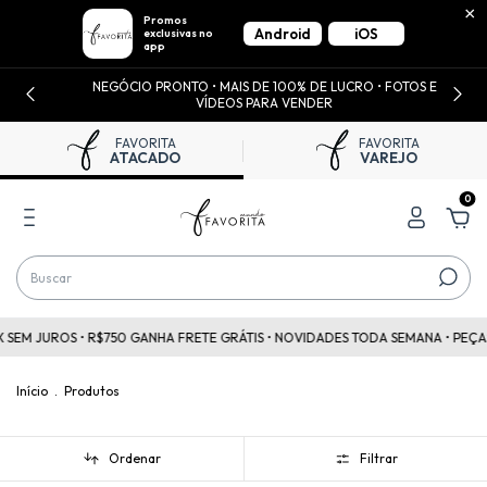
×
Promos
Android
iOS
exclusivas no
app
NEGÓCIO PRONTO • MAIS DE 100% DE LUCRO • FOTOS E
VÍDEOS PARA VENDER
FAVORITA
FAVORITA
ATACADO
VAREJO
0
• R$750 GANHA FRETE GRÁTIS • NOVIDADES TODA SEMANA • PEÇAS A PARTIR D
Início
.
Produtos
Ordenar
Filtrar