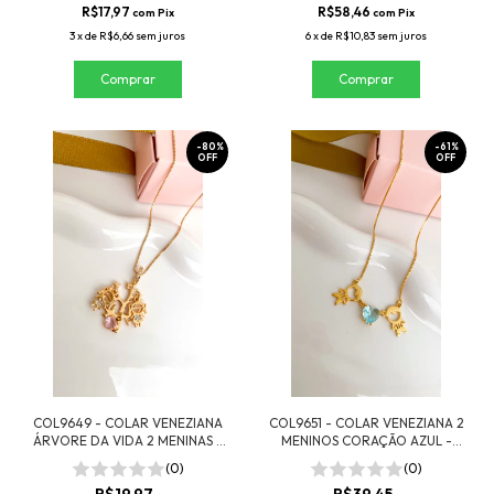
R$17,97
R$58,46
com
Pix
com
Pix
3
x
de
R$6,66
sem juros
6
x
de
R$10,83
sem juros
-
80
%
-
61
%
OFF
OFF
COL9649 - COLAR VENEZIANA
COL9651 - COLAR VENEZIANA 2
ÁRVORE DA VIDA 2 MENINAS -
MENINOS CORAÇÃO AZUL -
FOLHEADO A OURO
FOLHEADO A OURO
(0)
(0)