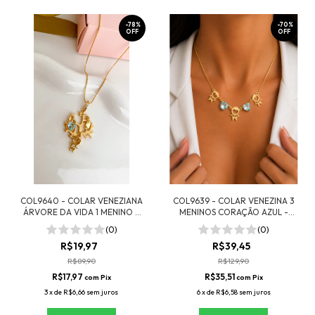
-
78
%
-
70
%
OFF
OFF
COL9640 - COLAR VENEZIANA
COL9639 - COLAR VENEZINA 3
ÁRVORE DA VIDA 1 MENINO -
MENINOS CORAÇÃO AZUL -
FOLHEADO A OURO
FOLHEADO A OURO
(0)
(0)
R$19,97
R$39,45
R$89,90
R$129,90
R$17,97
R$35,51
com
Pix
com
Pix
3
x
de
R$6,66
sem juros
6
x
de
R$6,58
sem juros