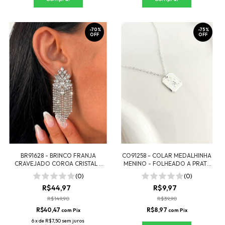
-
70
%
-
75
%
OFF
OFF
BR91628 - BRINCO FRANJA
CO91258 - COLAR MEDALHINHA
CRAVEJADO COROA CRISTAL -
MENINO - FOLHEADO A PRATA
FOLHEADO A RÓDIO
925
(0)
(0)
R$44,97
R$9,97
R$149,90
R$39,90
R$40,47
R$8,97
com
Pix
com
Pix
6
x
de
R$7,50
sem juros