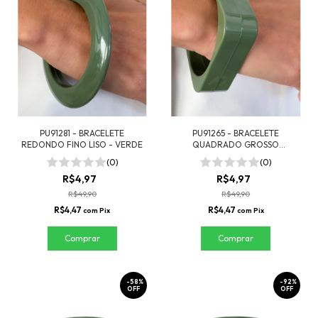
PU91281 - BRACELETE
PU91265 - BRACELETE
REDONDO FINO LISO - VERDE
QUADRADO GROSSO
RESINADO - VERDE
(0)
(0)
R$4,97
R$4,97
R$49,90
R$49,90
R$4,47
R$4,47
com
Pix
com
Pix
-
58
%
-
92
%
OFF
OFF