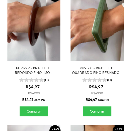
PU91279 - BRACELETE
PU91271 - BRACELETE
REDONDO FINO LISO -
QUADRADO FINO RESINADO -
MARROM ESCURO
VERDE
(0)
(0)
R$4,97
R$4,97
R$49,90
R$49,90
R$4,47
R$4,47
com
Pix
com
Pix
-
96
%
-
82
%