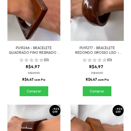
PU91266 - BRACELETE
PU91277 - BRACELETE
QUADRADO FINO RESINADO -
REDONDO GROSSO LISO -
MARROM
MARROM ESCURO
(0)
(0)
R$4,97
R$4,97
R$49,90
R$49,90
R$4,47
R$4,47
com
Pix
com
Pix
-
90
%
-
90
%
OFF
OFF