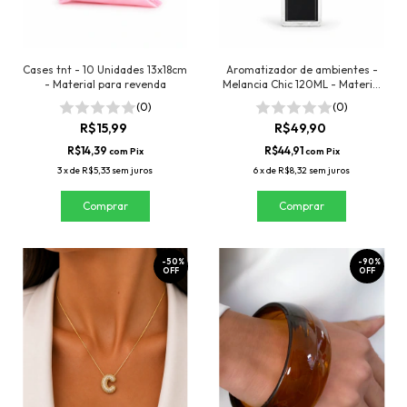
Cases tnt - 10 Unidades 13x18cm
Aromatizador de ambientes -
- Material para revenda
Melancia Chic 120ML - Material
para revenda
(0)
(0)
R$15,99
R$49,90
R$14,39
R$44,91
com
Pix
com
Pix
3
x
de
R$5,33
sem juros
6
x
de
R$8,32
sem juros
-
50
%
-
90
%
OFF
OFF