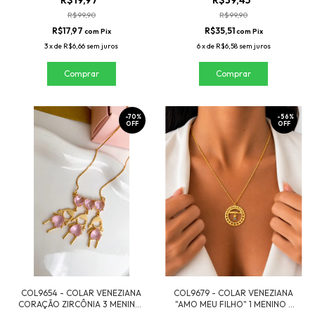
R$19,97
R$39,45
R$99,90
R$99,90
R$17,97
R$35,51
com
Pix
com
Pix
3
x
de
R$6,66
sem juros
6
x
de
R$6,58
sem juros
-
70
%
-
56
%
OFF
OFF
COL9654 - COLAR VENEZIANA
COL9679 - COLAR VENEZIANA
CORAÇÃO ZIRCÔNIA 3 MENINAS
"AMO MEU FILHO" 1 MENINO -