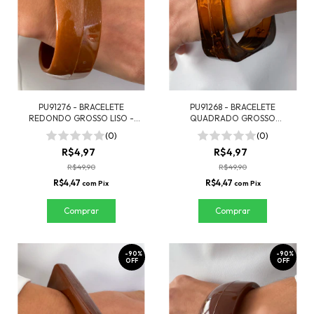
PU91276 - BRACELETE
PU91268 - BRACELETE
REDONDO GROSSO LISO -
QUADRADO GROSSO
MARROM
RESINADO - MARMORIZADO
(0)
(0)
R$4,97
R$4,97
R$49,90
R$49,90
R$4,47
R$4,47
com
Pix
com
Pix
-
90
%
-
90
%
OFF
OFF