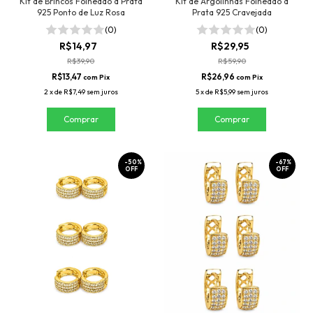
Kit de Brincos Folheado a Prata
Kit de Argolinhas Folheado a
925 Ponto de Luz Rosa
Prata 925 Cravejada
(0)
(0)
R$14,97
R$29,95
R$39,90
R$59,90
R$13,47
R$26,96
com
Pix
com
Pix
2
x
de
R$7,49
sem juros
5
x
de
R$5,99
sem juros
-
50
%
-
67
%
OFF
OFF