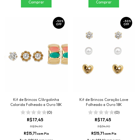
-
50
%
-
50
%
OFF
OFF
Kit de Brincos C/Argolinha
Kit de Brincos Coração Love
Colorida Folheado a Ouro 18K
Folheado a Ouro 18K
(0)
(0)
R$17,45
R$17,45
R$34,90
R$34,90
R$15,71
R$15,71
com
Pix
com
Pix