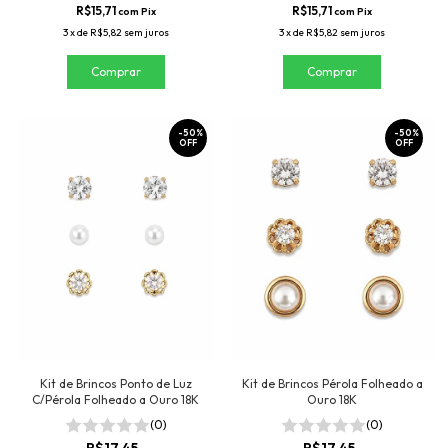
R$15,71
R$15,71
com
Pix
com
Pix
3
x
de
R$5,82
sem juros
3
x
de
R$5,82
sem juros
-
50
%
-
50
%
OFF
OFF
Kit de Brincos Ponto de Luz
Kit de Brincos Pérola Folheado a
C/Pérola Folheado a Ouro 18K
Ouro 18K
(0)
(0)