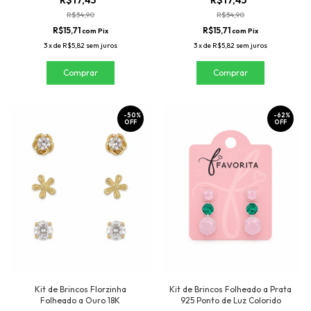
R$17,45
R$17,45
R$34,90
R$34,90
R$15,71
R$15,71
com
Pix
com
Pix
3
x
de
R$5,82
sem juros
3
x
de
R$5,82
sem juros
-
50
%
-
62
%
OFF
OFF
Kit de Brincos Florzinha
Kit de Brincos Folheado a Prata
Folheado a Ouro 18K
925 Ponto de Luz Colorido