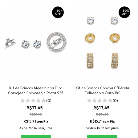
-
50
%
-
50
%
OFF
OFF
Kit de Brincos Medalhinha Dior
Kit de Brincos Concha C/Pérola
Cravejada Folheado a Prata 925
Folheado a Ouro 18K
(0)
(0)
R$17,45
R$17,45
R$34,90
R$34,90
R$15,71
R$15,71
com
Pix
com
Pix
3
x
de
R$5,82
sem juros
3
x
de
R$5,82
sem juros