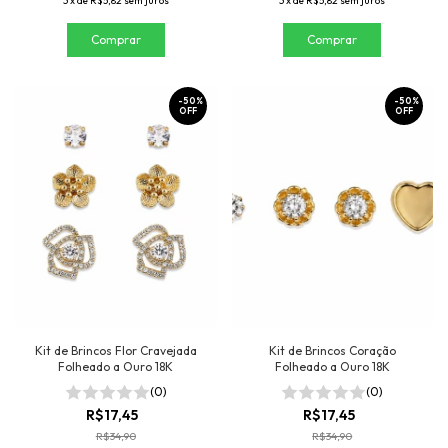
3
x
de
R$5,82
sem juros
3
x
de
R$5,82
sem juros
-
50
%
-
50
%
OFF
OFF
Kit de Brincos Flor Cravejada
Kit de Brincos Coração
Folheado a Ouro 18K
Folheado a Ouro 18K
(0)
(0)
R$17,45
R$17,45
R$34,90
R$34,90