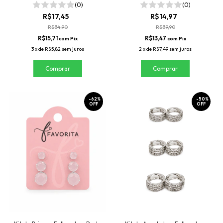
(0)
(0)
R$17,45
R$14,97
R$34,90
R$39,90
R$15,71
R$13,47
com
Pix
com
Pix
3
x
de
R$5,82
sem juros
2
x
de
R$7,49
sem juros
-
62
%
-
50
%
OFF
OFF