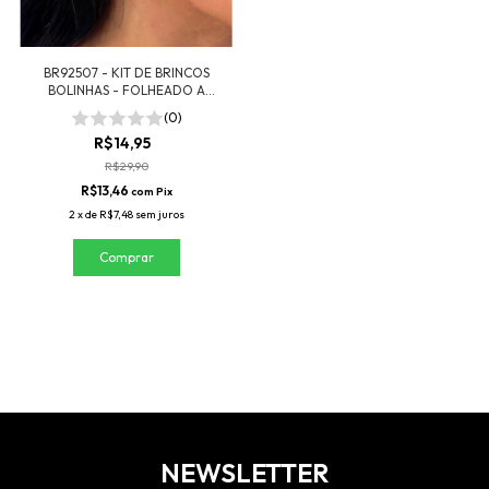
BR92507 - KIT DE BRINCOS
BOLINHAS - FOLHEADO A
PRATA 925
(0)
R$14,95
R$29,90
R$13,46
com
Pix
2
x
de
R$7,48
sem juros
NEWSLETTER