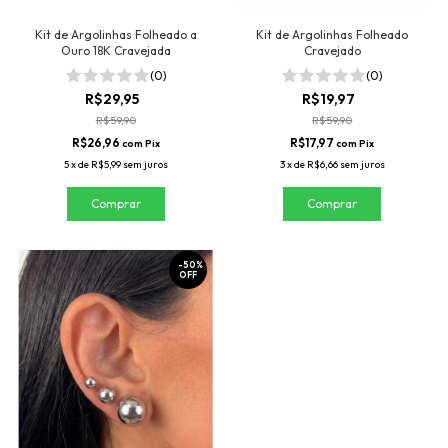
Kit de Argolinhas Folheado a
Kit de Argolinhas Folheado
Ouro 18K Cravejada
Cravejado
(0)
(0)
R$29,95
R$19,97
R$59,90
R$59,90
R$26,96
R$17,97
com
Pix
com
Pix
5
x
de
R$5,99
sem juros
3
x
de
R$6,66
sem juros
Comprar
-
50
%
OFF